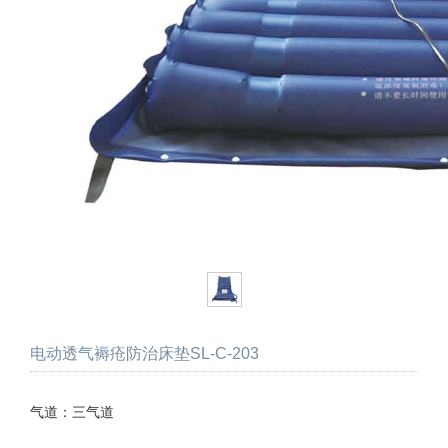
电动透气褥疮防治床垫SL-C-203
气道：三气道